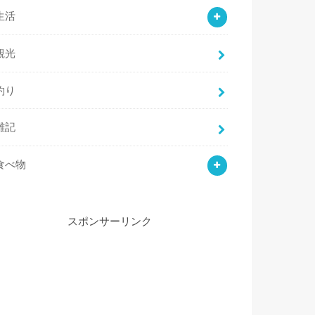
生活
観光
釣り
雑記
食べ物
スポンサーリンク