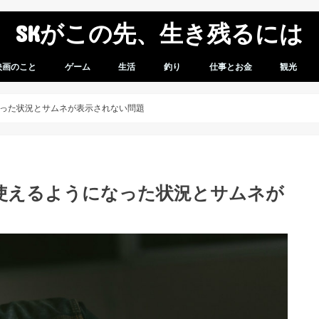
SKがこの先、生き残るには
映画のこと
ゲーム
生活
釣り
仕事とお金
観光
想
感想
ゲームレビュー
ガンダムバーサス
スパロボV
車のこと
モバイル
商品レビュー
無職になってからのこと
スパロボVプレイ日記
った状況とサムネが表示されない問題
使えるようになった状況とサムネが