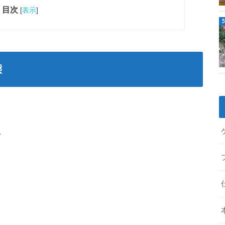
目次
[
表示
]
態
。
。