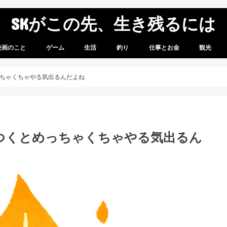
SKがこの先、生き残るには
映画のこと
ゲーム
生活
釣り
仕事とお金
観光
想
感想
ゲームレビュー
ガンダムバーサス
スパロボV
車のこと
モバイル
商品レビュー
無職になってからのこと
スパロボVプレイ日記
ちゃくちゃやる気出るんだよね
つくとめっちゃくちゃやる気出るん