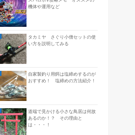
スパロボV攻略メモ オススメの
機体や運用など
タカミヤ さぐり小僧セットの使
い方を説明してみる
自家製釣り用餌は塩締めするのが
おすすめ！ 塩締めの方法紹介！
道端で見かける小さな鳥居は何故
あるのか！？ その理由と
は・・・！