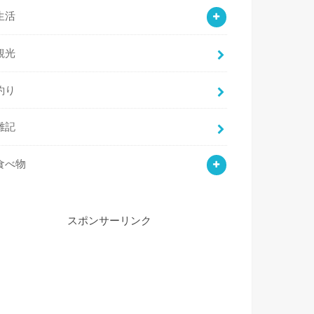
生活
観光
釣り
雑記
食べ物
スポンサーリンク