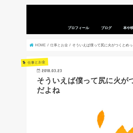
プロフィール
ブログ
本や
本の感
映画の
HOME
仕事とお金
そういえば僕って尻に火がつくとめっ
仕事とお金
2018.03.23
そういえば僕って尻に火が
だよね