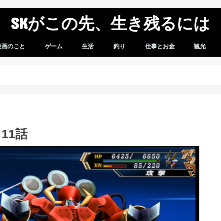
SKがこの先、生き残るには
映画のこと
ゲーム
生活
釣り
仕事とお金
観光
想
感想
ゲームレビュー
ガンダムバーサス
スパロボV
車のこと
モバイル
商品レビュー
無職になってからのこと
スパロボVプレイ日記
11話