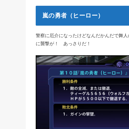
嵐の勇者（ヒーロー）
警察に厄介になったけどなんだかんだで舞人
に襲撃が！ あっさりだ！