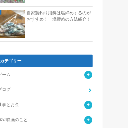
自家製釣り用餌は塩締めするのが
おすすめ！ 塩締めの方法紹介！
カテゴリー
ゲーム
ブログ
仕事とお金
本や映画のこと