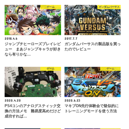
ゲーム
ガンダムバーサス
2018.4.6
2017.7.7
ジャンプチヒーローズプレイレビ
ガンダムバーサスの製品版を買っ
ュー まあジャンプキャラが好き
たのでレビュー
なら有りかな…
ゲーム
ゲーム
2020.4.20
2020.6.23
PS4コンのアナログスティック交
マキブON先行体験会で疑似的に
換の方法メモ 難易度高めだけど
トレーニングモードを使う方法
成功すれば…