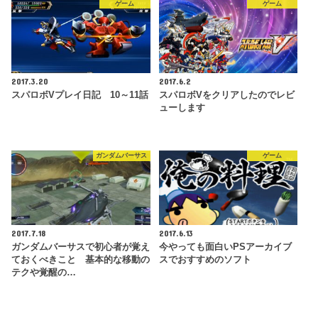
ゲーム
ゲーム
2017.3.20
2017.6.2
スパロボVプレイ日記 10～11話
スパロボVをクリアしたのでレビ
ューします
ガンダムバーサス
ゲーム
2017.7.18
2017.6.13
ガンダムバーサスで初心者が覚え
今やっても面白いPSアーカイブ
ておくべきこと 基本的な移動の
スでおすすめのソフト
テクや覚醒の…