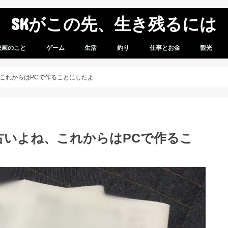
SKがこの先、生き残るには
映画のこと
ゲーム
生活
釣り
仕事とお金
観光
想
感想
ゲームレビュー
ガンダムバーサス
スパロボV
車のこと
モバイル
商品レビュー
無職になってからのこと
スパロボVプレイ日記
これからはPCで作ることにしたよ
古いよね、これからはPCで作るこ