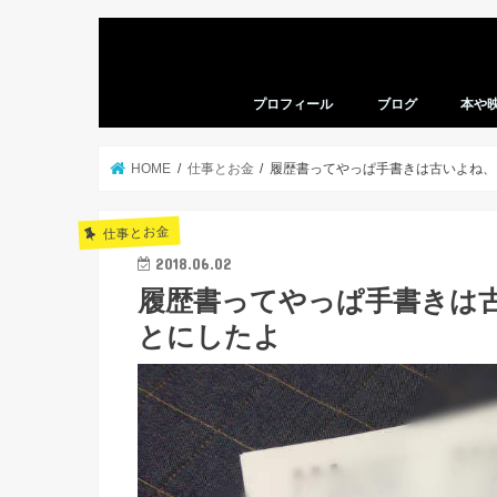
プロフィール
ブログ
本や
本の感
映画の
HOME
仕事とお金
履歴書ってやっぱ手書きは古いよね、
仕事とお金
2018.06.02
履歴書ってやっぱ手書きは
とにしたよ