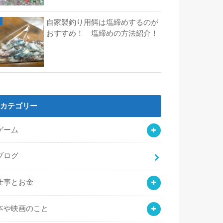
自家製釣り用餌は塩締めするのが
おすすめ！ 塩締めの方法紹介！
カテゴリー
ゲーム
ブログ
仕事とお金
本や映画のこと