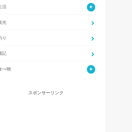
生活
観光
釣り
雑記
食べ物
スポンサーリンク