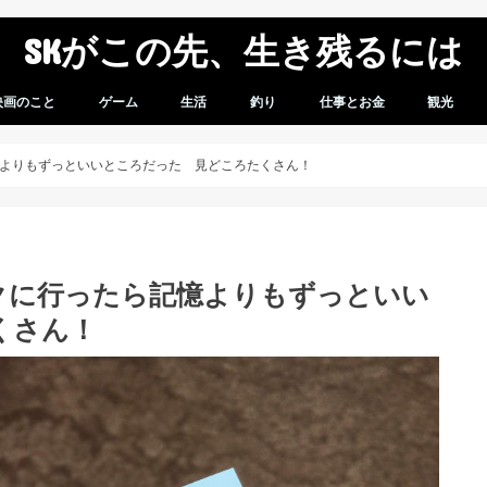
SKがこの先、生き残るには
映画のこと
ゲーム
生活
釣り
仕事とお金
観光
想
感想
ゲームレビュー
ガンダムバーサス
スパロボV
車のこと
モバイル
商品レビュー
無職になってからのこと
スパロボVプレイ日記
よりもずっといいところだった 見どころたくさん！
クに行ったら記憶よりもずっといい
くさん！