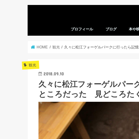
プロフィール
ブログ
本や
本の感
映画の
HOME
観光
久々に松江フォーゲルパークに行ったら記憶
観光
2018.09.10
久々に松江フォーゲルパー
ところだった 見どころた