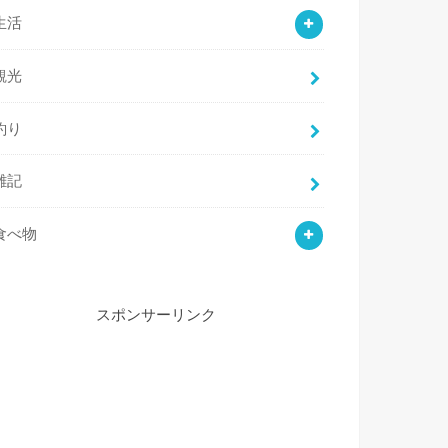
生活
観光
釣り
雑記
食べ物
スポンサーリンク