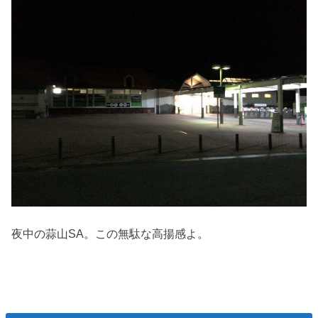
夜中の蒜山SA。この無駄な高揚感よ。