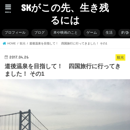
SKがこの先、生き残
menu
るには
プロフィール
ブログ
本や映画のこと
ゲーム
生活
釣り
HOME
観光
道後温泉を目指して！ 四国旅行に行ってきました！ その1
2017.04.26
観光
道後温泉を目指して！ 四国旅行に行ってき
ました！ その1