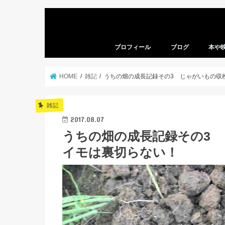
プロフィール
ブログ
本や
本の感
映画の
HOME
雑記
うちの畑の成長記録その3 じゃがいもの収
雑記
2017.08.07
うちの畑の成長記録その3
イモは裏切らない！