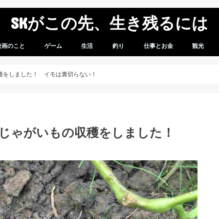
SKがこの先、生き残るには
映画のこと
ゲーム
生活
釣り
仕事とお金
観光
想
感想
ゲームレビュー
ガンダムバーサス
スパロボV
車のこと
モバイル
商品レビュー
無職になってからのこと
スパロボVプレイ日記
穫をしました！ イモは裏切らない！
 じゃがいもの収穫をしました！