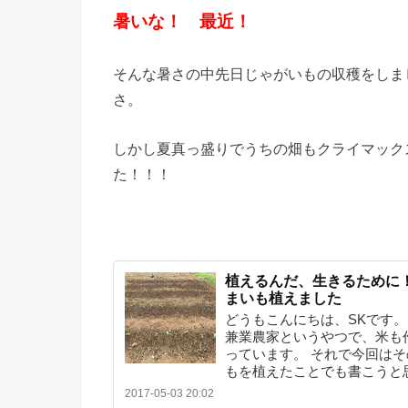
暑いな！ 最近！
そんな暑さの中先日じゃがいもの収穫をしま
さ。
しかし夏真っ盛りでうちの畑もクライマック
た！！！
植えるんだ、生きるために
まいも植えました
どうもこんにちは、SKです
兼業農家というやつで、米も
っています。 それで今回は
もを植えたことでも書こうと
2017-05-03 20:02