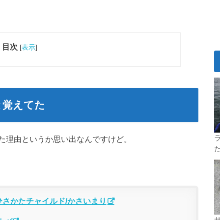
目次
[
表示
]
と覚えてた
ラ
た理由というか思い出なんですけど。
/ひさかたチャイルド/かさいまり