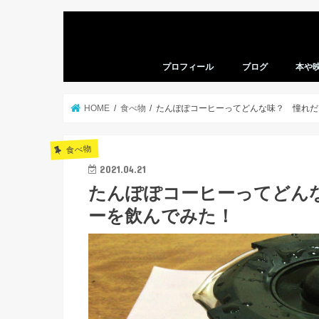
プロフィール
ブログ
本や
本の感
映画の
HOME
食べ物
たんぽぽコーヒーってどんな味？ 憧れだ
食べ物
2021.04.21
たんぽぽコーヒーってどん
ーを飲んでみた！