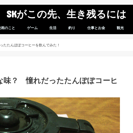
SKがこの先、生き残るには
映画のこと
ゲーム
生活
釣り
仕事とお金
観光
想
感想
ゲームレビュー
ガンダムバーサス
スパロボV
車のこと
モバイル
商品レビュー
無職になってからのこと
スパロボVプレイ日記
ったたんぽぽコーヒーを飲んでみた！
な味？ 憧れだったたんぽぽコーヒ