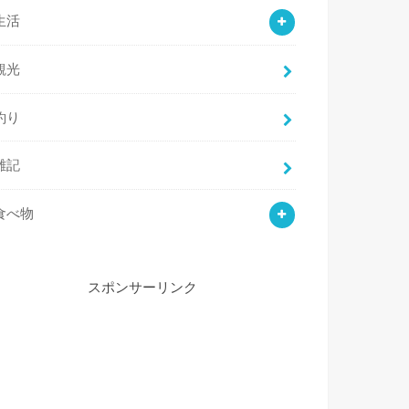
生活
観光
釣り
雑記
食べ物
スポンサーリンク