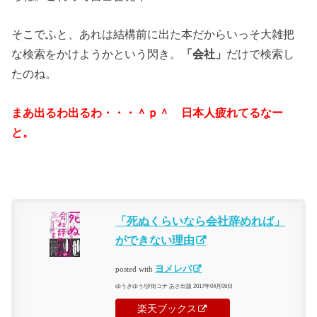
そこでふと、あれは結構前に出た本だからいっそ大雑把
な検索をかけようかという閃き。
「会社」
だけで検索し
たのね。
まあ出るわ出るわ・・・＾ｐ＾ 日本人疲れてるなー
と。
「死ぬくらいなら会社辞めれば」
ができない理由
ヨメレバ
posted with
ゆうきゆう/汐街コナ あさ出版 2017年04月09日
楽天ブックス