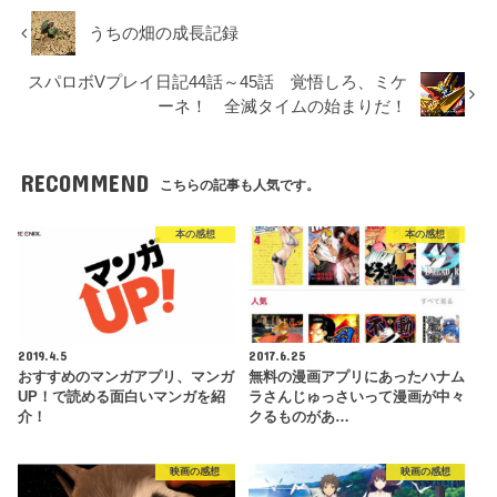
うちの畑の成長記録
スパロボVプレイ日記44話～45話 覚悟しろ、ミケ
ーネ！ 全滅タイムの始まりだ！
RECOMMEND
こちらの記事も人気です。
本の感想
本の感想
2019.4.5
2017.6.25
おすすめのマンガアプリ、マンガ
無料の漫画アプリにあったハナム
UP！で読める面白いマンガを紹
ラさんじゅっさいって漫画が中々
介！
クるものがあ…
映画の感想
映画の感想