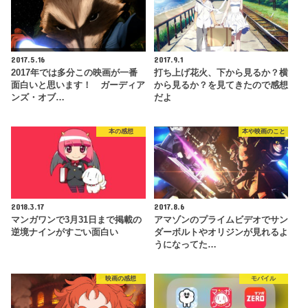
2017.5.16
2017.9.1
2017年では多分この映画が一番
打ち上げ花火、下から見るか？横
面白いと思います！ ガーディア
から見るか？を見てきたので感想
ンズ・オブ…
だよ
本の感想
本や映画のこと
2018.3.17
2017.8.6
マンガワンで3月31日まで掲載の
アマゾンのプライムビデオでサン
逆境ナインがすごい面白い
ダーボルトやオリジンが見れるよ
うになってた…
映画の感想
モバイル