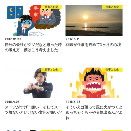
仕事とお金
仕事とお金
2017.12.22
2017.5.2
自分の会社がクソだなと思った時
28歳が仕事を辞めて1ヶ月の心境
の考え方 僕はこう考えました
仕事とお金
仕事とお金
2018.4.23
2018.3.23
スーツがすげー嫌い そしてスー
そういえば僕って尻に火がつくと
ツ着ないといけない文化が嫌いだ
めっちゃくちゃやる気出るんだよ
ね